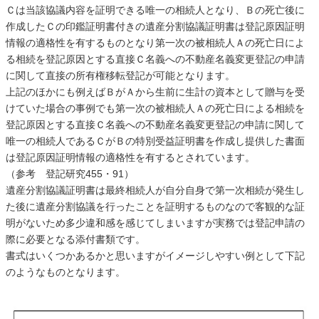
Ｃは当該協議内容を証明できる唯一の相続人となり、Ｂの死亡後に
作成したＣの印鑑証明書付きの遺産分割協議証明書は登記原因証明
情報の適格性を有するものとなり第一次の被相続人Ａの死亡日によ
る相続を登記原因とする直接Ｃ名義への不動産名義変更登記の申請
に関して直接の所有権移転登記が可能となります。
上記のほかにも例えばＢがＡから生前に生計の資本として贈与を受
けていた場合の事例でも第一次の被相続人Ａの死亡日による相続を
登記原因とする直接Ｃ名義への不動産名義変更登記の申請に関して
唯一の相続人であるＣがＢの特別受益証明書を作成し提供した書面
は登記原因証明情報の適格性を有するとされています。
（参考 登記研究455・91）
遺産分割協議証明書は最終相続人が自分自身で第一次相続が発生し
た後に遺産分割協議を行ったことを証明するものなので客観的な証
明がないため多少違和感を感じてしまいますが実務では登記申請の
際に必要となる添付書類です。
書式はいくつかあるかと思いますがイメージしやすい例として下記
のようなものとなります。