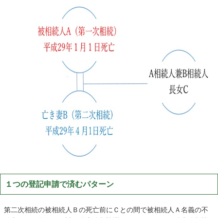
１つの登記申請で済むパターン
第二次相
続の被相続人Ｂの死亡前にＣとの間で被相続人Ａ名義の不