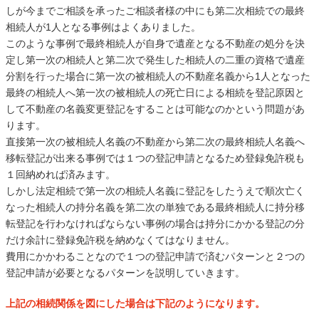
しが今までご相談を承ったご相談者様の中にも第二次相続での最終
相続人が1人となる事例はよくありました。
このような事例で最終相続人が自身で遺産となる不動産の処分を決
定し第一次の相続人と第二次で発生した相続人の二重の資格で遺産
分割を行った場合に第一次の被相続人の不動産名義から1人となった
最終の相続人へ第一次の被相続人の死亡日による相続を登記原因と
して不動産の名義変更登記をすることは可能なのかという問題があ
ります。
直接第一次の被相続人名義の不動産から第二次の最終相続人名義へ
移転登記が出来る事例では１つの登記申請となるため登録免許税も
１回納めれば済みます。
しかし法定相続で第一次の相続人名義に登記をしたうえで順次亡く
なった相続人の持分名義を第二次の単独である最終相続人に持分移
転登記を行わなければならない事例の場合は持分にかかる登記の分
だけ余計に登録免許税を納めなくてはなりません。
費用にかかわることなので１つの登記申請で済むパターンと２つの
登記申請が必要となるパターンを説明していきます。
上記の相続関係を図にした場合は下記のようになります。