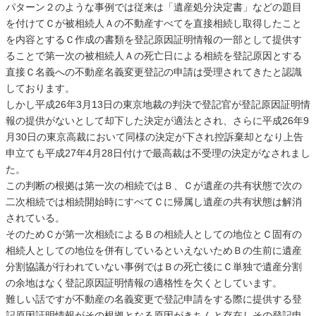
パターン２のような事例では従来は「遺産処分決定書」などの題目
を付けてＣが被相続人Ａの不動産すべてを直接相続し取得したこと
を内容とするＣ作成の書類を登記原因証明情報の一部として提供す
ることで第一次の被相続人Ａの死亡日による相続を登記原因とする
直接Ｃ名義への不動産名義変更登記の申請は受理されてきたと認識
しております。
しかし平成26年3月13日の東京地裁の判決で登記官が登記原因証明情
報の提供がないとして却下した決定が適法とされ、さらに平成26年9
月30日の東京高裁において同様の決定が下され控訴棄却となり上告
申立ても平成27年4月28日付けで最高裁は不受理の決定がなされまし
た。
この判断の根拠は第一次の相続ではＢ、Ｃが遺産の共有状態で次の
二次相続では相続開始時にすべてＣに帰属し遺産の共有状態は解消
されている。
そのためＣが第一次相続によるＢの相続人としての地位とＣ固有の
相続人としての地位を併有しているといえないためＢの生前に遺産
分割協議が行われていない事例ではＢの死亡後にＣ単独で遺産分割
の余地はなく登記原因証明情報の適格性を欠くとしています。
難しい話ですが不動産の名義変更で登記申請をする際に提供する登
記原因証明情報がその根拠となる原因がきちんと存在しその登記申