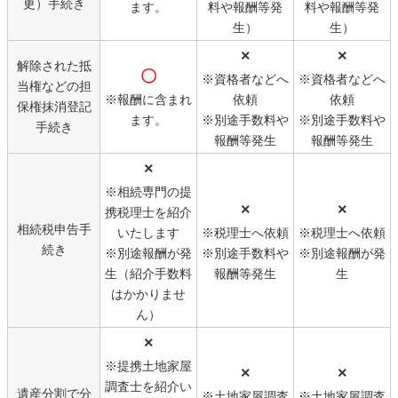
更）手続き
ます。
料や報酬等発
料や報酬等発
生）
生）
×
×
解除された抵
〇
※資格者などへ
※資格者などへ
当権などの担
※報酬に含まれ
依頼
依頼
保権抹消登記
ます。
※別途手数料や
※別途手数料や
手続き
報酬等発生
報酬等発生
×
※相続専門の提
×
×
携税理士を紹介
相続税申告手
いたします
※税理士へ依頼
※税理士へ依頼
続き
※別途報酬が発
※別途手数料や
※別途報酬が発
生（紹介手数料
報酬等発生
生
はかかりませ
ん）
×
※提携土地家屋
×
×
調査士を紹介い
遺産分割で分
※土地家屋調査
※土地家屋調査