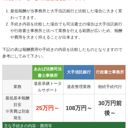
最低報酬が当事務所と大手信託銀行と比較した場合に大きく変
わってきます。
手続き内容を比較した場合でも司法書士の場合は大手信託銀行
や行政書士事務所と比べて業務を行える範囲が広いため、報酬
や費用を大きく抑えることが出来ます。
下記の表は報酬費用や手続きの内容を比較したものとなりますので
参考にしてみて下さい。
あおば法務司法
大手信託銀行
行政書士事務所
書士事務所
遺産承継トータ
業務
遺産整理業務
相続手続代行
ルサポート
最低基本報酬
30万円前
目安
25万円～
108万円～
※実費は別途
後～
発生
主な手続きの内容・費用等