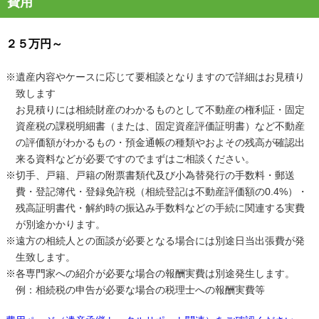
費用
２５万円～
※遺産内容やケースに応じて要相談となりますので詳細はお見積り
致します
お見積りには相続財産のわかるものとして不動産の権利証・固定
資産税の課税明細書（または、固定資産評価証明書）など不動産
の評価額がわかるもの・預金通帳の種類やおよその残高が確認出
来る資料などが必要ですのでまずはご相談ください。
※切手、戸籍、戸籍の附票書類代及び小為替発行の手数料・郵送
費・登記簿代・登録免許税（相続登記は不動産評価額の0.4%）・
残高証明書代・解約時の振込み手数料などの手続に関連する実費
が別途かかります。
※遠方の相続人との面談が必要となる場合には別途日当出張費が発
生致します。
※各専門家への紹介が必要な場合の報酬実費は別途発生します。
例：相続税の申告が必要な場合の税理士への報酬実費等