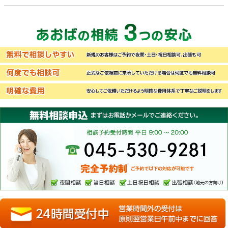
無料で相談しやすい
何度でも相談可
明確な費用
あおばの相続3つの安心
新規のお客様はご予約で夜間・土日・祝日相談可、出張も可
正式なご依頼前に来所していただける場合は何度でも無料相談
安心してご依頼いただけるよう明確な費用体系で丁寧なご説明
まずはお電話かメールでご連絡ください。
完全予約制。ご予約で以下の対応が可能です。
夜間相談・当日相談・土日祝日相談・出張相談（地元の方向け
無料相談申込