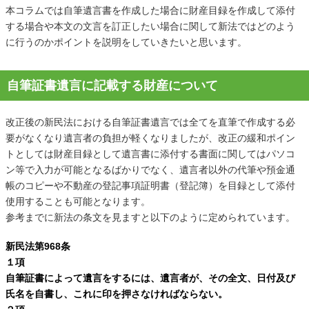
本コラムでは自筆遺言書を作成した場合に財産目録を作成して添付
する場合や本文の文言を訂正したい場合に関して新法ではどのよう
に行うのかポイントを説明をしていきたいと思います。
自筆証書遺言に記載する財産について
改正後の新民法における自筆証書遺言では全てを直筆で作成する必
要がなくなり遺言者の負担が軽くなりましたが、改正の緩和ポイン
トとしては財産目録として遺言書に添付する書面に関してはパソコ
ン等で入力が可能となるばかりでなく、遺言者以外の代筆や預金通
帳のコピーや不動産の登記事項証明書（登記簿）を目録として添付
使用することも可能となります。
参考までに新法の条文を見ますと以下のように定められています。
新民法第968条
１項
自筆証書によって遺言をするには、遺言者が、その全文、日付及び
氏名を自書し、これに印を押さなければならない。