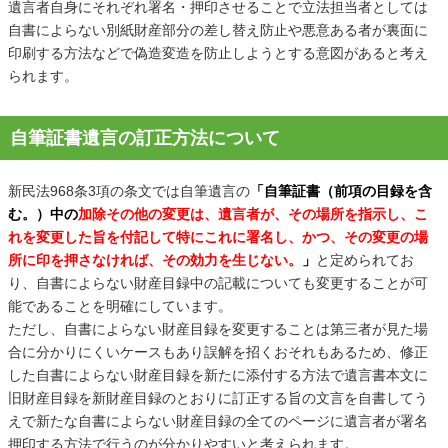
遺言者自身にそれぞれ署名・押印させることで立法担当者としては
自書によらない別紙財産部分の差し替え防止や悪意ある者が裏面に
印刷する方法などで偽造変造を防止しようとする意図があると考え
られます。
自筆証書遺言の訂正方法について
新民法968条3項の条文では自筆遺言の
「自筆証書（前項の目録を含
む。）中の
加除その他の変更は、遺言者が、その場所を指示し、こ
れを変更した旨を付記して特にこれに署名し、かつ、その変更の場
所に印を押さなければ、その効力を生じない。
」
と定められてお
り、自書によらない財産目録中の記載についても変更することが可
能であることを明確にしています。
ただし、自書によらない財産目録を変更することは第三者が見た場
合に分かりにくいケースもあり誤解を招くおそれもあるため、修正
した自書によらない財産目録を新たに添付する方法で遺言書本文に
旧財産目録を新財産目録のとおりに訂正する旨の文言を自書してう
えで新たな自書によらない財産目録の全てのページに遺言者が署名
押印する方法で行うのが分かりやすいと考えられます。