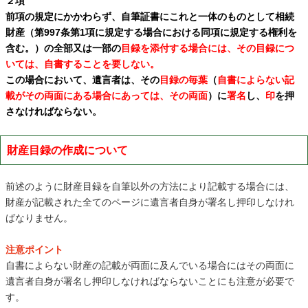
２項
前項の規定にかかわらず、自筆証書にこれと一体のものとして相続
財産（第997条第1項に規定する場合における同項に規定する権利を
含む。）の全部又は一部の
目録を添付する場合には、その目録につ
いては、自書することを要しない。
この場合において、遺言者は、その
目録の毎葉
（
自書によらない記
載がその両面にある場合にあっては、その両面
）に
署名
し、
印
を押
さなければならない。
財産目録の作成について
前述のように財産目録を自筆以外の方法により記載する場合には、
財産が記載された全てのページに遺言者自身が署名し押印しなけれ
ばなりません。
注意ポイント
自書によらない財産の記載が両面に及んでいる場合にはその両面に
遺言者自身が署名し押印しなければならないことにも注意が必要で
す。