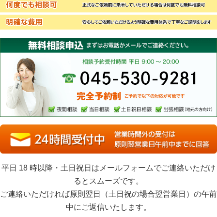
無料で相談しやすい
何度でも相談可
明確な費用
あおばの相続3つの安心
新規のお客様はご予約で夜間・土日・祝日相談可、出張も可
正式なご依頼前に来所していただける場合は何度でも無料相談
安心してご依頼いただけるよう明確な費用体系で丁寧なご説明
まずはお電話かメールでご連絡ください。
完全予約制。ご予約で以下の対応が可能です。
夜間相談・当日相談・土日祝日相談・出張相談（地元の方向け
無料相談申込
平日 18 時以降・土日祝日はメールフォームでご連絡いただけ
るとスムーズです。
ご連絡いただければ原則翌日（土日祝の場合翌営業日）の午前
中にご返信いたします。