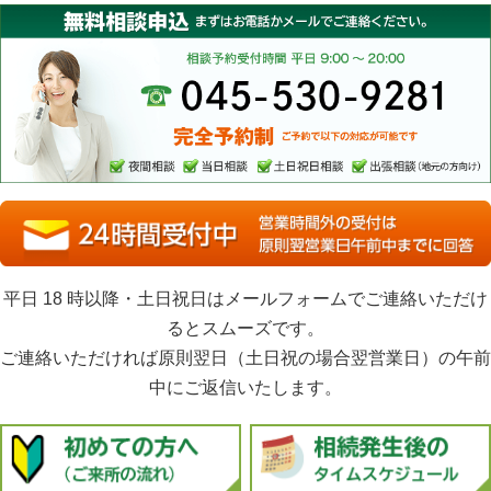
無料で相談しやすい
何度でも相談可
明確な費用
あおばの相続3つの安心
新規のお客様はご予約で夜間・土日・祝日相談可、出張も可
正式なご依頼前に来所していただける場合は何度でも無料相談
安心してご依頼いただけるよう明確な費用体系で丁寧なご説明
まずはお電話かメールでご連絡ください。
完全予約制。ご予約で以下の対応が可能です。
夜間相談・当日相談・土日祝日相談・出張相談（地元の方向け
無料相談申込
平日 18 時以降・土日祝日はメールフォームでご連絡いただけ
るとスムーズです。
ご連絡いただければ原則翌日（土日祝の場合翌営業日）の午前
中にご返信いたします。